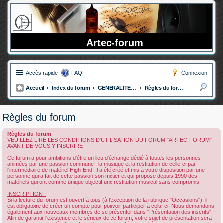
Artec-forum
Accès rapide
FAQ
Connexion
Accueil
Index du forum
GENERALITE DU FORUM
Règles du forum
ec
her
Règles du forum
ch
Règles du forum
er
VEUILLEZ LIRE LES CONDITIONS D'UTILISATION DU FORUM "ARTEC-FORUM"
AVANT DE VOUS Y INSCRIRE !
Ce forum a pour ambitions d'être un lieu d'échange dédié à toutes les personnes
animées par une passion commune : la musique et la restitution de celle-ci par
l'intermédiaire de matériel High-End. Il a été créé et mis à votre disposition par une
personne qui a fait de cette passion son métier et qui propose depuis 1990 des
matériels qui ont comme unique objectif une restitution musical sans compromis.
INSCRIPTION :
Si la lecture du forum est ouvert à tous (à l'exception de la rubrique "Occasions"), il
est obligatoire de créer un compte pour pouvoir participer à celui-ci. Nous demandons
également aux nouveaux membres de se présenter dans "Présentation des inscrits".
Afin de garantir l'existence et le sérieux de ce forum, votre sujet de présentation sera