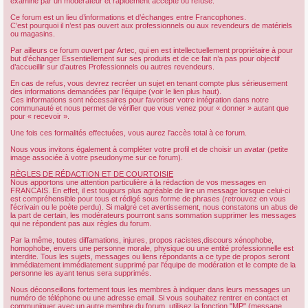
examiné par un modérateur et rapidement accepté ou refusé.
Ce forum est un lieu d’informations et d’échanges entre Francophones.
C’est pourquoi il n’est pas ouvert aux professionnels ou aux revendeurs de matériels
ou magasins.
Par ailleurs ce forum ouvert par Artec, qui en est intellectuellement propriétaire à pour
but d’échanger Essentiellement sur ses produits et de ce fait n’a pas pour objectif
d’accueillir sur d'autres Professionnels ou autres revendeurs.
En cas de refus, vous devrez recréer un sujet en tenant compte plus sérieusement
des informations demandées par l’équipe (voir le lien plus haut).
Ces informations sont nécessaires pour favoriser votre intégration dans notre
communauté et nous permet de vérifier que vous venez pour « donner » autant que
pour « recevoir ».
Une fois ces formalités effectuées, vous aurez l'accès total à ce forum.
Nous vous invitons également à compléter votre profil et de choisir un avatar (petite
image associée à votre pseudonyme sur ce forum).
RÈGLES DE RÉDACTION ET DE COURTOISIE
Nous apportons une attention particulière à la rédaction de vos messages en
FRANCAIS. En effet, il est toujours plus agréable de lire un message lorsque celui-ci
est compréhensible pour tous et rédigé sous forme de phrases (retrouvez en vous
l'écrivain ou le poète perdu). Si malgré cet avertissement, nous constatons un abus de
la part de certain, les modérateurs pourront sans sommation supprimer les messages
qui ne répondent pas aux règles du forum.
Par la même, toutes diffamations, injures, propos racistes,discours xénophobe,
homophobe, envers une personne morale, physique ou une entité professionnelle est
interdite. Tous les sujets, messages ou liens répondants a ce type de propos seront
immédiatement immédiatement supprimé par l'équipe de modération et le compte de la
personne les ayant tenus sera supprimés.
Nous déconseillons fortement tous les membres à indiquer dans leurs messages un
numéro de téléphone ou une adresse email. Si vous souhaitez rentrer en contact et
communiquer avec un autre membre du forum, utilisez la fonction "MP" (message