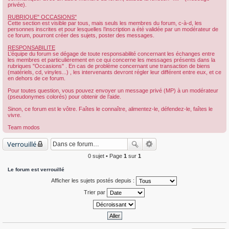
privée).
RUBRIQUE" OCCASIONS"
Cette section est visible par tous, mais seuls les membres du forum, c-à-d, les
personnes inscrites et pour lesquelles l’inscription a été validée par un modérateur de
ce forum, pourront créer des sujets, poster des messages.
RESPONSABILITE
L’équipe du forum se dégage de toute responsabilité concernant les échanges entre
les membres et particulièrement en ce qui concerne les messages présents dans la
rubriques "Occasions" . En cas de problème concernant une transaction de biens
(matériels, cd, vinyles...) , les intervenants devront régler leur différent entre eux, et ce
en dehors de ce forum.
Pour toutes question, vous pouvez envoyer un message privé (MP) à un modérateur
(pseudonymes colorés) pour obtenir de l’aide.
Sinon, ce forum est le vôtre. Faîtes le connaître, alimentez-le, défendez-le, faîtes le
vivre.
Team modos
Verrouillé
0 sujet • Page
1
sur
1
Le forum est verrouillé
Afficher les sujets postés depuis :
Trier par