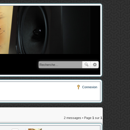
Connexion
2 messages • Page
1
sur
1