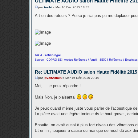
ULTIMATE AUDIO salon Haute Fidélité 20
par
Archi
»
Mer 16 Déc 2015 18:33
M
e
A-t-on des retours ? Perso je n'ai pas pu me déplacer pou
s
s
a
g
e
Art & Technologie
Source : CDPRO-SE-I Arpège Référence / Ampli : SE50-I Référence / Enceintes
Re: ULTIMATE AUDIO salon Haute Fidélité 2015
par
jpvoitAdmin
»
Mer 16 Déc 2015 20:40
M
e
Moi, ... je peux répondre !
s
s
a
Mais Non, je plaisantai
g
e
Je peux quand même juste vous parler de l'acoustique de
La pièce avait une légère tonique ds le haut grave , cert
Ensuite, on avait aussi à plus fort niveau des vibrations
Et enfin , toujours à cause du manque de recul dû aux dim