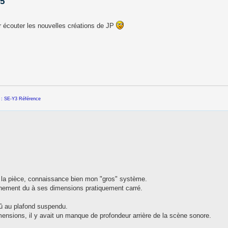
15
r écouter les nouvelles créations de JP
 : SE-Y3 Référence
 la pièce, connaissance bien mon "gros" système.
ainement du à ses dimensions pratiquement carré.
 dû au plafond suspendu.
ensions, il y avait un manque de profondeur arrière de la scène sonore.