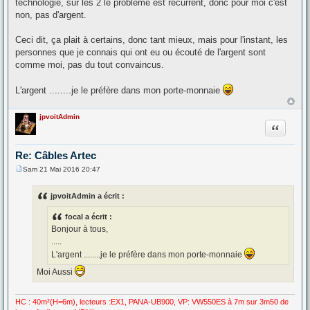
technologie, sur les 2 le problème est récurrent, donc pour moi c'est
non, pas d'argent.
Ceci dit, ça plait à certains, donc tant mieux, mais pour l'instant, les
personnes que je connais qui ont eu ou écouté de l'argent sont
comme moi, pas du tout convaincus.
L'argent ........je le préfère dans mon porte-monnaie
jpvoitAdmin
Citation
Re: Câbles Artec
Sam 21 Mai 2016 20:47
M
e
s
jpvoitAdmin a écrit :
s
a
focal a écrit :
g
e
Bonjour à tous,
.....
L'argent ........je le préfère dans mon porte-monnaie
Moi Aussi
HC : 40m²(H=6m), lecteurs :EX1, PANA-UB900, VP: VW550ES à 7m sur 3m50 de