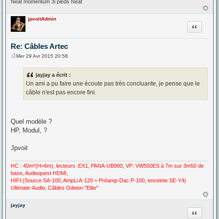
Neat momentum 3i pieds Neat
jpvoitAdmin
Citation
Re: Câbles Artec
Mer 29 Avr 2015 20:58
M
e
s
jayjay a écrit :
s
Un ami a pu faire une écoute pas très concluante, je pense que le
a
g
câble n'est pas encore fini.
e
Quel modèle ?
HP, Modul, ?
Jpvoit
HC : 40m²(H=6m), lecteurs :EX1, PANA-UB900, VP: VW550ES à 7m sur 3m50 de
base, Audioquest HDMI,
HIFI:(Source SA-100, AmpLi A-120 + Préamp-Dac P-100, enceinte SE-Y4)
Ultimate-Audio, Câbles Odeion "Elite"
jayjay
Citation