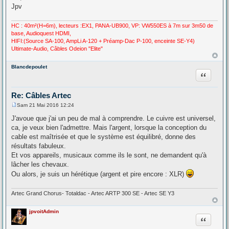
Jpv
HC : 40m²(H=6m), lecteurs :EX1, PANA-UB900, VP: VW550ES à 7m sur 3m50 de
base, Audioquest HDMI,
HIFI:(Source SA-100, AmpLi A-120 + Préamp-Dac P-100, enceinte SE-Y4)
Ultimate-Audio, Câbles Odeion "Elite"
Blancdepoulet
Citation
Re: Câbles Artec
Sam 21 Mai 2016 12:24
M
e
J'avoue que j'ai un peu de mal à comprendre. Le cuivre est universel,
s
ca, je veux bien l'admettre. Mais l'argent, lorsque la conception du
s
a
cable est maîtrisée et que le système est équilibré, donne des
g
résultats fabuleux.
e
Et vos appareils, musicaux comme ils le sont, ne demandent qu'à
lâcher les chevaux.
Ou alors, je suis un hérétique (argent et pire encore : XLR)
Artec Grand Chorus- Totaldac - Artec ARTP 300 SE - Artec SE Y3
jpvoitAdmin
Citation