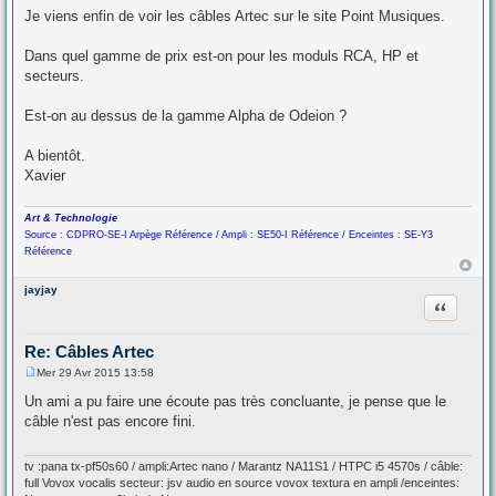
a
Je viens enfin de voir les câbles Artec sur le site Point Musiques.
g
e
Dans quel gamme de prix est-on pour les moduls RCA, HP et
secteurs.
Est-on au dessus de la gamme Alpha de Odeion ?
A bientôt.
Xavier
Art & Technologie
Source : CDPRO-SE-I Arpège Référence / Ampli : SE50-I Référence / Enceintes : SE-Y3
Référence
jayjay
Citation
Re: Câbles Artec
Mer 29 Avr 2015 13:58
M
e
Un ami a pu faire une écoute pas très concluante, je pense que le
s
câble n'est pas encore fini.
s
a
g
e
tv :pana tx-pf50s60 / ampli:Artec nano / Marantz NA11S1 / HTPC i5 4570s / câble:
full Vovox vocalis secteur: jsv audio en source vovox textura en ampli /enceintes: