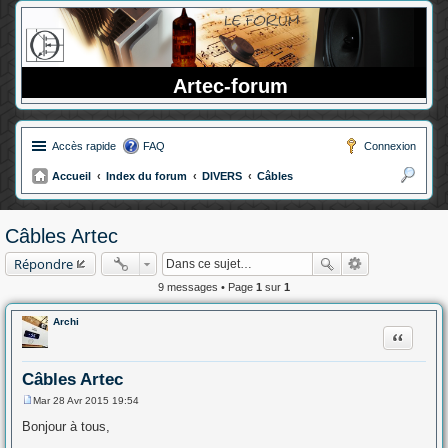
Artec-forum
Accès rapide
FAQ
Connexion
Accueil
Index du forum
DIVERS
Câbles
ec
her
Câbles Artec
ch
Répondre
er
9 messages • Page
1
sur
1
Archi
Citation
Câbles Artec
Mar 28 Avr 2015 19:54
M
e
Bonjour à tous,
s
s