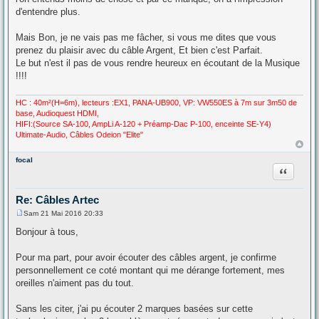
d'entendre plus.
Mais Bon, je ne vais pas me fâcher, si vous me dites que vous
prenez du plaisir avec du câble Argent, Et bien c'est Parfait.
Le but n'est il pas de vous rendre heureux en écoutant de la Musique
!!!!
HC : 40m²(H=6m), lecteurs :EX1, PANA-UB900, VP: VW550ES à 7m sur 3m50 de
base, Audioquest HDMI,
HIFI:(Source SA-100, AmpLi A-120 + Préamp-Dac P-100, enceinte SE-Y4)
Ultimate-Audio, Câbles Odeion "Elite"
focal
Citation
Re: Câbles Artec
Sam 21 Mai 2016 20:33
M
e
Bonjour à tous,
s
s
a
Pour ma part, pour avoir écouter des câbles argent, je confirme
g
personnellement ce coté montant qui me dérange fortement, mes
e
oreilles n'aiment pas du tout.
Sans les citer, j'ai pu écouter 2 marques basées sur cette