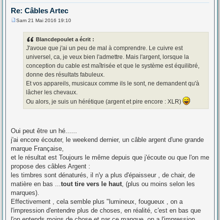
Re: Câbles Artec
Sam 21 Mai 2016 19:10
M
e
s
Blancdepoulet a écrit :
s
J'avoue que j'ai un peu de mal à comprendre. Le cuivre est
a
g
universel, ca, je veux bien l'admettre. Mais l'argent, lorsque la
e
conception du cable est maîtrisée et que le système est équilibré,
donne des résultats fabuleux.
Et vos appareils, musicaux comme ils le sont, ne demandent qu'à
lâcher les chevaux.
Ou alors, je suis un hérétique (argent et pire encore : XLR)
Oui peut être un hé......
j'ai encore écouter, le weekend dernier, un câble argent d'une grande
marque Française,
et le résultat est Toujours le même depuis que j'écoute ou que l'on me
propose des câbles Argent :
les timbres sont dénaturés, il n'y a plus d'épaisseur , de chair, de
matière en bas ...
tout tire vers le haut
, (plus ou moins selon les
marques).
Effectivement , cela semble plus "lumineux, fougueux , on a
l'impression d'entendre plus de choses, en réalité, c'est en bas que
l'on entends moins de chose et par ce manque, on a l'impression