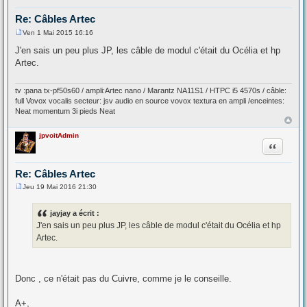
Re: Câbles Artec
Ven 1 Mai 2015 16:16
M
e
J'en sais un peu plus JP, les câble de modul c'était du Océlia et hp
s
Artec.
s
a
g
e
tv :pana tx-pf50s60 / ampli:Artec nano / Marantz NA11S1 / HTPC i5 4570s / câble:
full Vovox vocalis secteur: jsv audio en source vovox textura en ampli /enceintes:
Neat momentum 3i pieds Neat
jpvoitAdmin
Citation
Re: Câbles Artec
Jeu 19 Mai 2016 21:30
M
e
s
jayjay a écrit :
s
J'en sais un peu plus JP, les câble de modul c'était du Océlia et hp
a
g
Artec.
e
Donc , ce n'était pas du Cuivre, comme je le conseille.
A+,