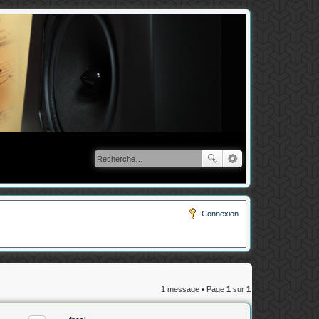
Connexion
1 message • Page
1
sur
1