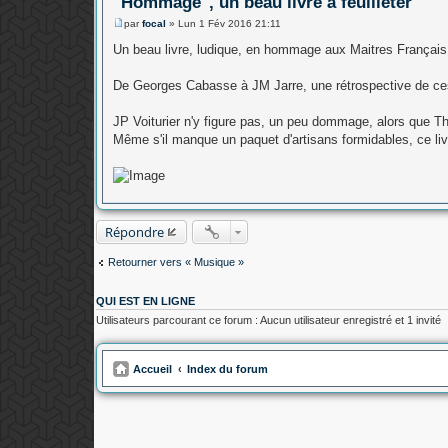
"Hommage", un beau livre à feuilleter
par
focal
»
Lun 1 Fév 2016 21:11
M
e
Un beau livre, ludique, en hommage aux Maitres Français 
s
s
a
De Georges Cabasse à JM Jarre, une rétrospective de ces
g
e
JP Voiturier n'y figure pas, un peu dommage, alors que T
Même s'il manque un paquet d'artisans formidables, ce li
Répondre
Retourner vers « Musique »
QUI EST EN LIGNE
Utilisateurs parcourant ce forum : Aucun utilisateur enregistré et 1 invité
Accueil
Index du forum