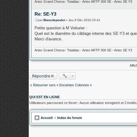
Artec Grand Chorus- Totaldac - Artec ARTP 300 SE - Artec SE Y3
Re: SE-Y3
par
Blancdepoulet
»
Jeu 8 Déc 2016 23:41
M
e
Petite question à M Voiturier :
s
Quel est le diamètre du câblage interne des SE-Y3 et quel
s
a
Merci d'avance.
g
e
Artec Grand Chorus- Totaldac - Artec ARTP 300 SE - Artec SE Y3
Affi
Répondre
Retourner vers « Enceintes Colonnes »
QUI EST EN LIGNE
Utilisateurs parcourant ce forum : Aucun utilisateur enregistré et 2 invités
Accueil
Index du forum