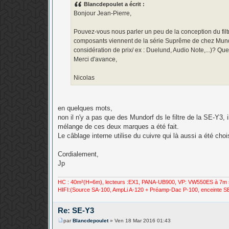
s
Blancdepoulet a écrit :
s
Bonjour Jean-Pierre,
a
g
e
Pouvez-vous nous parler un peu de la conception du filt
composants viennent de la série Suprême de chez Mundor
considération de prix/ ex : Duelund, Audio Note,...)? Que
Merci d'avance,
Nicolas
en quelques mots,
non il n'y a pas que des Mundorf ds le filtre de la SE-Y3,
mélange de ces deux marques a été fait.
Le câblage interne utilise du cuivre qui là aussi a été chois
Cordialement,
Jp
HC : 40m²(H=6m), lecteurs :EX1, PANA-UB900, VP: VW550ES à 7m 
HIFI:(Source SA-100, AmpLi A-120 + Préamp-Dac P-100, enceinte SE-
Re: SE-Y3
par
Blancdepoulet
»
Ven 18 Mar 2016 01:43
M