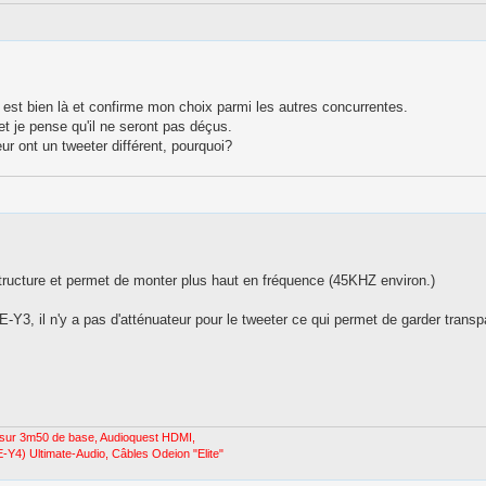
e est bien là et confirme mon choix parmi les autres concurrentes.
 et je pense qu'il ne seront pas déçus.
ur ont un tweeter différent, pourquoi?
tructure et permet de monter plus haut en fréquence (45KHZ environ.)
Y3, il n'y a pas d'atténuateur pour le tweeter ce qui permet de garder transp
sur 3m50 de base, Audioquest HDMI,
Y4) Ultimate-Audio, Câbles Odeion "Elite"