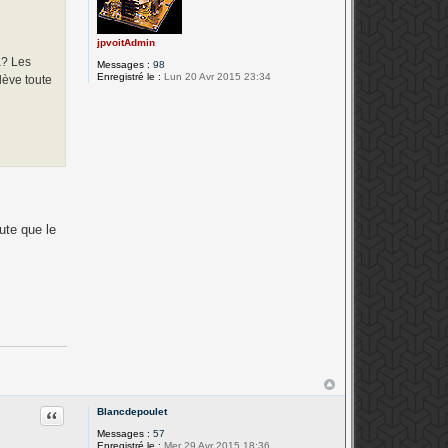
jpvoitAdmin
a? Les
Messages :
98
Enregistré le :
Lun 20 Avr 2015 23:34
lève toute
ute que le
Citation
Blancdepoulet
Messages :
57
Enregistré le :
Mer 29 Avr 2015 18:36