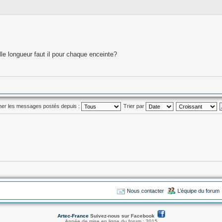
le longueur faut il pour chaque enceinte?
cher les messages postés depuis :
Trier par
Nous contacter
L’équipe du forum
Artec-France
Suivez-nous sur Facebook
Année de mise en ligne du forum : 2015