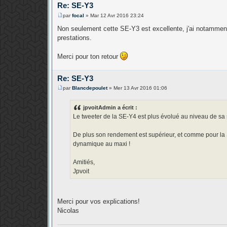
Re: SE-Y3
par
focal
»
Mar 12 Avr 2016 23:24
M
e
Non seulement cette SE-Y3 est excellente, j'ai notammen
s
prestations.
s
a
g
Merci pour ton retour
e
Re: SE-Y3
par
Blancdepoulet
»
Mer 13 Avr 2016 01:06
M
e
s
jpvoitAdmin a écrit :
s
Le tweeter de la SE-Y4 est plus évolué au niveau de sa
a
g
e
De plus son rendement est supérieur, et comme pour la S
dynamique au maxi !
Amitiés,
Jpvoit
Merci pour vos explications!
Nicolas