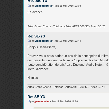
Re: SE-Y3
par
Blancdepoulet
»
Ven 11 Mar 2016 13:06
M
e
Ça avance ...
s
s
a
g
e
Artec Grand Chorus- Totaldac - Artec ARTP 300 SE - Artec SE Y3
Re: SE-Y3
par
Blancdepoulet
»
Jeu 17 Mar 2016 10:44
M
e
Bonjour Jean-Pierre,
s
s
a
Pouvez-vous nous parler un peu de la conception du filtr
g
composants viennent de la série Suprême de chez Mundorf
e
toute considération de prix/ ex : Duelund, Audio Note,...)?
Merci d'avance,
Nicolas
Artec Grand Chorus- Totaldac - Artec ARTP 300 SE - Artec SE Y3
Re: SE-Y3
par
jpvoitAdmin
»
Jeu 17 Mar 2016 11:18
M
e