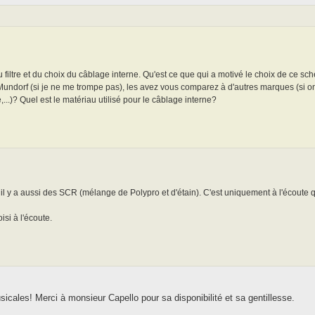
filtre et du choix du câblage interne. Qu'est ce que qui a motivé le choix de ce s
ndorf (si je ne me trompe pas), les avez vous comparez à d'autres marques (si o
...)? Quel est le matériau utilisé pour le câblage interne?
, il y a aussi des SCR (mélange de Polypro et d'étain). C'est uniquement à l'écoute 
isi à l'écoute.
icales! Merci à monsieur Capello pour sa disponibilité et sa gentillesse.