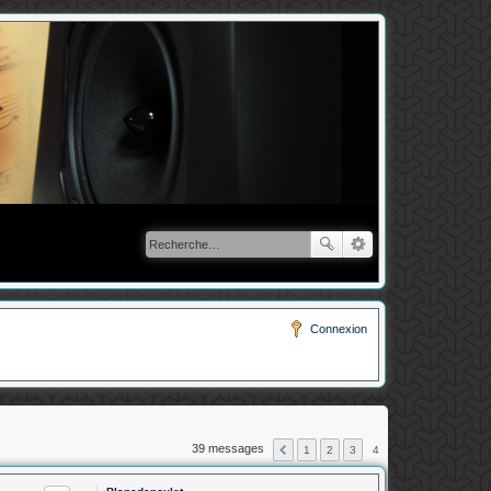
Connexion
39 messages
1
2
3
4