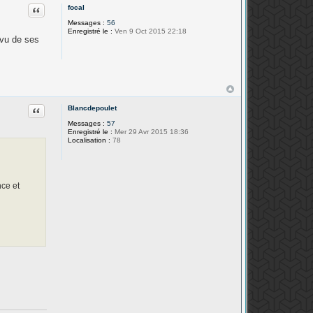
Citation
focal
Messages :
56
Enregistré le :
Ven 9 Oct 2015 22:18
 vu de ses
Citation
Blancdepoulet
Messages :
57
Enregistré le :
Mer 29 Avr 2015 18:36
Localisation :
78
nce et