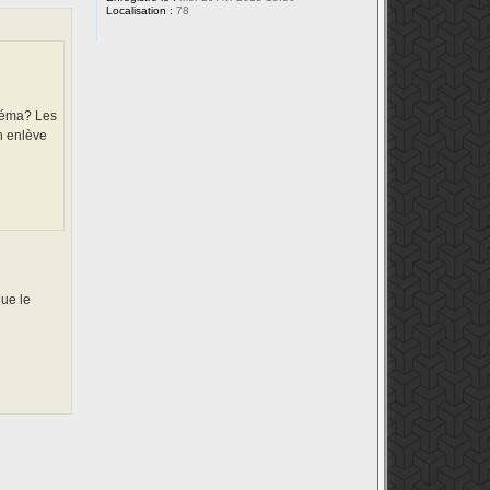
Localisation :
78
chéma? Les
n enlève
que le