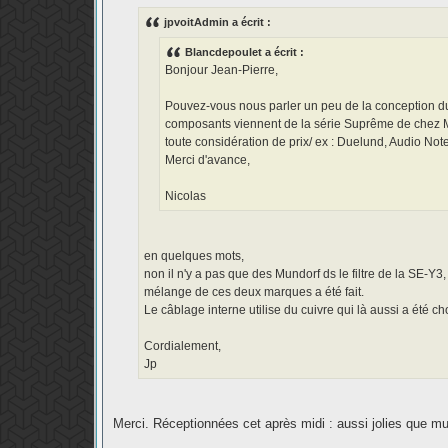
e
s
jpvoitAdmin a écrit :
s
a
Blancdepoulet a écrit :
g
e
Bonjour Jean-Pierre,
Pouvez-vous nous parler un peu de la conception du 
composants viennent de la série Suprême de chez Mu
toute considération de prix/ ex : Duelund, Audio Note,
Merci d'avance,
Nicolas
en quelques mots,
non il n'y a pas que des Mundorf ds le filtre de la SE-Y3
mélange de ces deux marques a été fait.
Le câblage interne utilise du cuivre qui là aussi a été cho
Cordialement,
Jp
Merci. Réceptionnées cet après midi : aussi jolies que mus