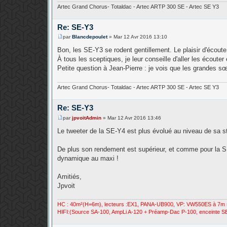
Artec Grand Chorus- Totaldac - Artec ARTP 300 SE - Artec SE Y3
Re: SE-Y3
par
Blancdepoulet
»
Mar 12 Avr 2016 13:10
M
e
Bon, les SE-Y3 se rodent gentillement. Le plaisir d'écout
s
À tous les sceptiques, je leur conseille d'aller les écouter
s
a
Petite question à Jean-Pierre : je vois que les grandes sœ
g
e
Artec Grand Chorus- Totaldac - Artec ARTP 300 SE - Artec SE Y3
Re: SE-Y3
par
jpvoitAdmin
»
Mar 12 Avr 2016 13:46
M
e
Le tweeter de la SE-Y4 est plus évolué au niveau de sa s
s
s
a
De plus son rendement est supérieur, et comme pour la SE-
g
dynamique au maxi !
e
Amitiés,
Jpvoit
HC : 40m²(H=6m), lecteurs :EX1, PANA-UB900, VP: VW550ES à 7m 
HIFI:(Source SA-100, AmpLi A-120 + Préamp-Dac P-100, enceinte SE-