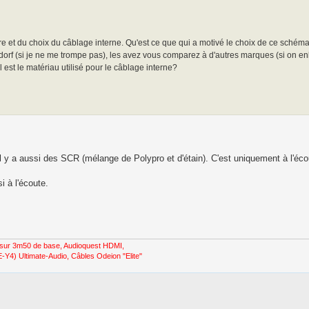
re et du choix du câblage interne. Qu'est ce que qui a motivé le choix de ce schém
f (si je ne me trompe pas), les avez vous comparez à d'autres marques (si on en
l est le matériau utilisé pour le câblage interne?
 il y a aussi des SCR (mélange de Polypro et d'étain). C'est uniquement à l'éco
i à l'écoute.
sur 3m50 de base, Audioquest HDMI,
Y4) Ultimate-Audio, Câbles Odeion "Elite"