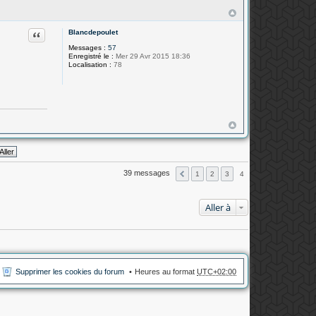
Citation
Blancdepoulet
Messages :
57
Enregistré le :
Mer 29 Avr 2015 18:36
Localisation :
78
39 messages
1
2
3
4
Aller à
Supprimer les cookies du forum
Heures au format
UTC+02:00