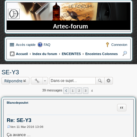
Artec-forum
Accès rapide
FAQ
Connexion
Accueil
Index du forum
ENCEINTES
Enceintes Colonnes
ec
her
SE-Y3
ch
Répondre
er
39 messages
1
2
3
4
Blancdepoulet
Citation
Re: SE-Y3
Ven 11 Mar 2016 13:06
M
e
Ça avance ...
s