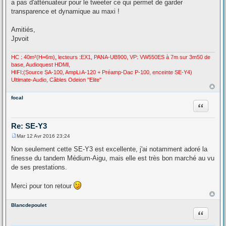
a pas d'atténuateur pour le tweeter ce qui permet de garder
transparence et dynamique au maxi !
Amitiés,
Jpvoit
HC : 40m²(H=6m), lecteurs :EX1, PANA-UB900, VP: VW550ES à 7m sur 3m50 de
base, Audioquest HDMI,
HIFI:(Source SA-100, AmpLi A-120 + Préamp-Dac P-100, enceinte SE-Y4)
Ultimate-Audio, Câbles Odeion "Elite"
focal
Citation
Re: SE-Y3
Mar 12 Avr 2016 23:24
M
e
Non seulement cette SE-Y3 est excellente, j'ai notamment adoré la
s
finesse du tandem Médium-Aigu, mais elle est très bon marché au vu
s
a
de ses prestations.
g
e
Merci pour ton retour
Blancdepoulet
Citation