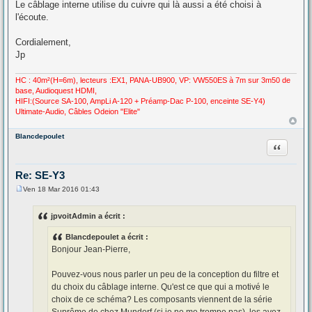
Le câblage interne utilise du cuivre qui là aussi a été choisi à
l'écoute.
Cordialement,
Jp
HC : 40m²(H=6m), lecteurs :EX1, PANA-UB900, VP: VW550ES à 7m sur 3m50 de
base, Audioquest HDMI,
HIFI:(Source SA-100, AmpLi A-120 + Préamp-Dac P-100, enceinte SE-Y4)
Ultimate-Audio, Câbles Odeion "Elite"
Blancdepoulet
Citation
Re: SE-Y3
Ven 18 Mar 2016 01:43
M
e
s
jpvoitAdmin a écrit :
s
a
Blancdepoulet a écrit :
g
e
Bonjour Jean-Pierre,
Pouvez-vous nous parler un peu de la conception du filtre et
du choix du câblage interne. Qu'est ce que qui a motivé le
choix de ce schéma? Les composants viennent de la série