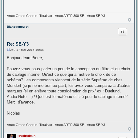
s
a
g
e
Artec Grand Chorus- Totaldac - Artec ARTP 300 SE - Artec SE Y3
Blancdepoulet
Citation
Re: SE-Y3
Jeu 17 Mar 2016 10:44
M
e
Bonjour Jean-Pierre,
s
s
a
Pouvez-vous nous parler un peu de la conception du filtre et du choix
g
du câblage interne. Qu'est ce que qui a motivé le choix de ce
e
schéma? Les composants viennent de la série Suprême de chez
Mundorf (si je ne me trompe pas), les avez vous comparez à d'autres
marques (si on enlève toute considération de prix/ ex : Duelund,
Audio Note,...)? Quel est le matériau utilisé pour le câblage interne?
Merci d'avance,
Nicolas
Artec Grand Chorus- Totaldac - Artec ARTP 300 SE - Artec SE Y3
jpvoitAdmin