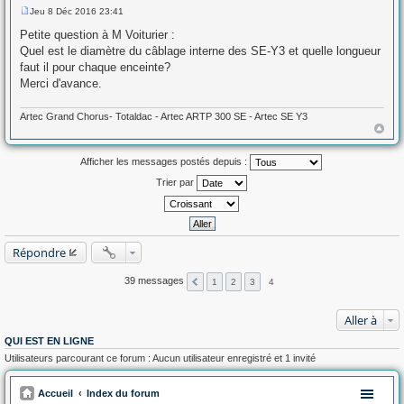
Jeu 8 Déc 2016 23:41
M
e
Petite question à M Voiturier :
s
Quel est le diamètre du câblage interne des SE-Y3 et quelle longueur
s
a
faut il pour chaque enceinte?
g
Merci d'avance.
e
Artec Grand Chorus- Totaldac - Artec ARTP 300 SE - Artec SE Y3
Afficher les messages postés depuis :
Trier par
Répondre
39 messages
1
2
3
4
Aller à
QUI EST EN LIGNE
Utilisateurs parcourant ce forum : Aucun utilisateur enregistré et 1 invité
Accueil
Index du forum