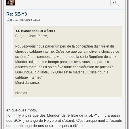
Citation
Re: SE-Y3
Jeu 17 Mar 2016 11:18
M
e
s
Blancdepoulet a écrit :
s
Bonjour Jean-Pierre,
a
g
e
Pouvez-vous nous parler un peu de la conception du filtre et du
choix du câblage interne. Qu'est ce que qui a motivé le choix de ce
schéma? Les composants viennent de la série Suprême de chez
Mundorf (si je ne me trompe pas), les avez vous comparez à
d'autres marques (si on enlève toute considération de prix/ ex :
Duelund, Audio Note,...)? Quel est le matériau utilisé pour le
câblage interne?
Merci d'avance,
Nicolas
en quelques mots,
non il n'y a pas que des Mundorf ds le filtre de la SE-Y3, il y a aussi
des SCR (mélange de Polypro et d'étain). C'est uniquement à l'écoute
que le mélange de ces deux marques a été fait.