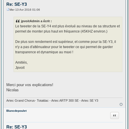
Re: SE-Y3
Mer 13 Avr 2016 01:06
M
e
s
jpvoitAdmin a écrit :
s
Le tweeter de la SE-Y4 est plus évolué au niveau de sa structure et
a
g
permet de monter plus haut en fréquence (45KHZ environ.)
e
De plus son rendement est supérieur, et comme pour la SE-Y3, il
n'y a pas d'atténuateur pour le tweeter ce qui permet de garder
transparence et dynamique au maxi !
Amitiés,
Jpvoit
Merci pour vos explications!
Nicolas
Artec Grand Chorus- Totaldac - Artec ARTP 300 SE - Artec SE Y3
Blancdepoulet
Citation
Re: SE-Y3