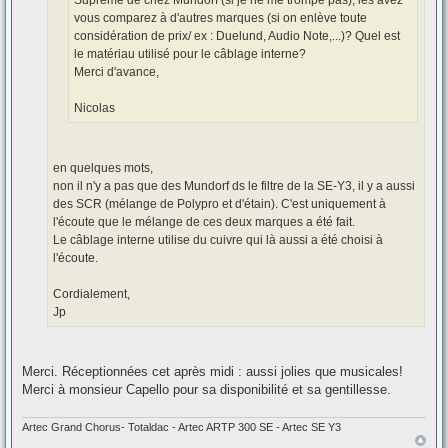
Suprême de chez Mundorf (si je ne me trompe pas), les avez
vous comparez à d'autres marques (si on enlève toute
considération de prix/ ex : Duelund, Audio Note,...)? Quel est
le matériau utilisé pour le câblage interne?
Merci d'avance,
Nicolas
en quelques mots,
non il n'y a pas que des Mundorf ds le filtre de la SE-Y3, il y a aussi
des SCR (mélange de Polypro et d'étain). C'est uniquement à
l'écoute que le mélange de ces deux marques a été fait.
Le câblage interne utilise du cuivre qui là aussi a été choisi à
l'écoute.
Cordialement,
Jp
Merci. Réceptionnées cet après midi : aussi jolies que musicales!
Merci à monsieur Capello pour sa disponibilité et sa gentillesse.
Artec Grand Chorus- Totaldac - Artec ARTP 300 SE - Artec SE Y3