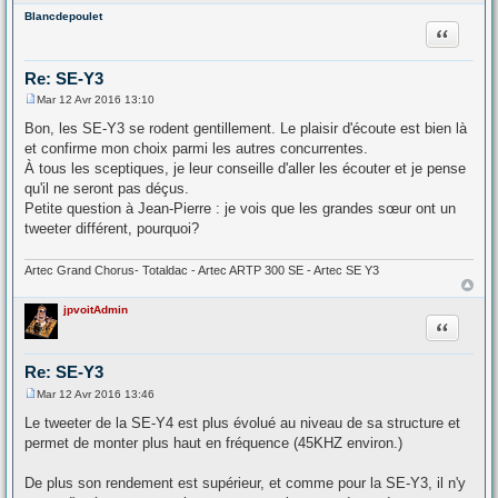
Blancdepoulet
Citation
Re: SE-Y3
Mar 12 Avr 2016 13:10
M
e
Bon, les SE-Y3 se rodent gentillement. Le plaisir d'écoute est bien là
s
et confirme mon choix parmi les autres concurrentes.
s
a
À tous les sceptiques, je leur conseille d'aller les écouter et je pense
g
qu'il ne seront pas déçus.
e
Petite question à Jean-Pierre : je vois que les grandes sœur ont un
tweeter différent, pourquoi?
Artec Grand Chorus- Totaldac - Artec ARTP 300 SE - Artec SE Y3
jpvoitAdmin
Citation
Re: SE-Y3
Mar 12 Avr 2016 13:46
M
e
Le tweeter de la SE-Y4 est plus évolué au niveau de sa structure et
s
permet de monter plus haut en fréquence (45KHZ environ.)
s
a
g
De plus son rendement est supérieur, et comme pour la SE-Y3, il n'y
e