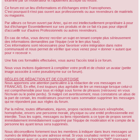
examiné par un modérateur et rapidement accepté ou refusé.
Ce forum est un lieu d’informations et d’échanges entre Francophones.
C’est pourquoi il n’est pas ouvert aux professionnels ou aux revendeurs de matériels
ou magasins.
Par ailleurs ce forum ouvert par Artec, qui en est intellectuellement propriétaire à pour
but d’échanger Essentiellement sur ses produits et de ce fait n’a pas pour objectif
d’accueillir sur d'autres Professionnels ou autres revendeurs.
En cas de refus, vous devrez recréer un sujet en tenant compte plus sérieusement
des informations demandées par l’équipe (voir le lien plus haut).
Ces informations sont nécessaires pour favoriser votre intégration dans notre
communauté et nous permet de vérifier que vous venez pour « donner » autant que
pour « recevoir ».
Une fois ces formalités effectuées, vous aurez l'accès total à ce forum.
Nous vous invitons également à compléter votre profil et de choisir un avatar (petite
image associée à votre pseudonyme sur ce forum).
RÈGLES DE RÉDACTION ET DE COURTOISIE
Nous apportons une attention particulière à la rédaction de vos messages en
FRANCAIS. En effet, il est toujours plus agréable de lire un message lorsque celui-ci
est compréhensible pour tous et rédigé sous forme de phrases (retrouvez en vous
l'écrivain ou le poète perdu). Si malgré cet avertissement, nous constatons un abus de
la part de certain, les modérateurs pourront sans sommation supprimer les messages
qui ne répondent pas aux règles du forum.
Par la même, toutes diffamations, injures, propos racistes,discours xénophobe,
homophobe, envers une personne morale, physique ou une entité professionnelle est
interdite. Tous les sujets, messages ou liens répondants a ce type de propos seront
immédiatement immédiatement supprimé par l'équipe de modération et le compte de la
personne les ayant tenus sera supprimés.
Nous déconseillons fortement tous les membres à indiquer dans leurs messages un
numéro de téléphone ou une adresse email. Si vous souhaitez rentrer en contact et
communiquer avec un autre membre du forum, utilisez la fonction "MP" (message