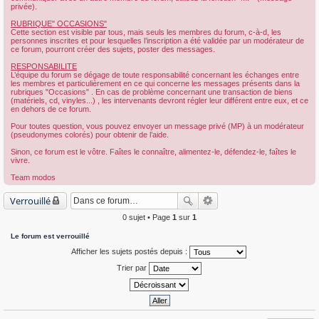
privée).
RUBRIQUE" OCCASIONS"
Cette section est visible par tous, mais seuls les membres du forum, c-à-d, les
personnes inscrites et pour lesquelles l’inscription a été validée par un modérateur de
ce forum, pourront créer des sujets, poster des messages.
RESPONSABILITE
L’équipe du forum se dégage de toute responsabilité concernant les échanges entre
les membres et particulièrement en ce qui concerne les messages présents dans la
rubriques "Occasions" . En cas de problème concernant une transaction de biens
(matériels, cd, vinyles...) , les intervenants devront régler leur différent entre eux, et ce
en dehors de ce forum.
Pour toutes question, vous pouvez envoyer un message privé (MP) à un modérateur
(pseudonymes colorés) pour obtenir de l’aide.
Sinon, ce forum est le vôtre. Faîtes le connaître, alimentez-le, défendez-le, faîtes le
vivre.
Team modos
Verrouillé
0 sujet • Page
1
sur
1
Le forum est verrouillé
Afficher les sujets postés depuis :
Trier par