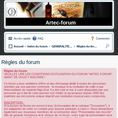
Artec-forum
Accès rapide
FAQ
Connexion
Accueil
Index du forum
GENERALITE DU FORUM
Règles du forum
ec
her
Règles du forum
ch
Règles du forum
er
VEUILLEZ LIRE LES CONDITIONS D'UTILISATION DU FORUM "ARTEC-FORUM"
AVANT DE VOUS Y INSCRIRE !
Ce forum a pour ambitions d'être un lieu d'échange dédié à toutes les personnes
animées par une passion commune : la musique et la restitution de celle-ci par
l'intermédiaire de matériel High-End. Il a été créé et mis à votre disposition par une
personne qui a fait de cette passion son métier et qui propose depuis 1990 des
matériels qui ont comme unique objectif une restitution musical sans compromis.
INSCRIPTION :
Si la lecture du forum est ouvert à tous (à l'exception de la rubrique "Occasions"), il
est obligatoire de créer un compte pour pouvoir participer à celui-ci. Nous demandons
également aux nouveaux membres de se présenter dans "Présentation des inscrits".
Afin de garantir l'existence et le sérieux de ce forum, votre sujet de présentation sera