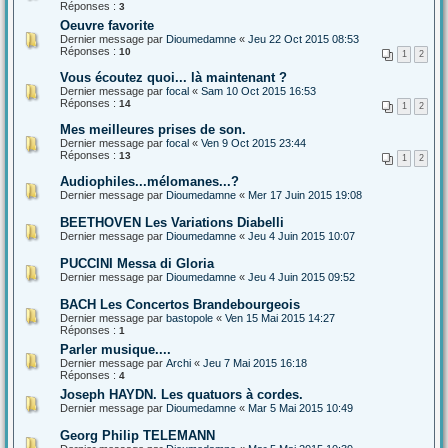
Réponses :
3
Oeuvre favorite
Dernier message par
Dioumedamne
«
Jeu 22 Oct 2015 08:53
Réponses :
10
1
2
Vous écoutez quoi... là maintenant ?
Dernier message par
focal
«
Sam 10 Oct 2015 16:53
Réponses :
14
1
2
Mes meilleures prises de son.
Dernier message par
focal
«
Ven 9 Oct 2015 23:44
Réponses :
13
1
2
Audiophiles...mélomanes...?
Dernier message par
Dioumedamne
«
Mer 17 Juin 2015 19:08
BEETHOVEN Les Variations Diabelli
Dernier message par
Dioumedamne
«
Jeu 4 Juin 2015 10:07
PUCCINI Messa di Gloria
Dernier message par
Dioumedamne
«
Jeu 4 Juin 2015 09:52
BACH Les Concertos Brandebourgeois
Dernier message par
bastopole
«
Ven 15 Mai 2015 14:27
Réponses :
1
Parler musique....
Dernier message par
Archi
«
Jeu 7 Mai 2015 16:18
Réponses :
4
Joseph HAYDN. Les quatuors à cordes.
Dernier message par
Dioumedamne
«
Mar 5 Mai 2015 10:49
Georg Philip TELEMANN