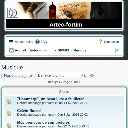
Artec-forum
Accès rapide
FAQ
Connexion
Accueil
Index du forum
DIVERS
Musique
ec
her
Musique
ch
Nouveau sujet
er
18 sujets • Page
1
sur
1
Sujets
"Hommage", un beau livre à feuilleter
Dernier message par
focal
«
Lun 1 Fév 2016 21:11
Calvin Russel
Dernier message par
focal
«
Dim 3 Jan 2016 20:03
Mes preneurs de son préférés
Dernier message par
focal
«
Jeu 22 Oct 2015 23:43