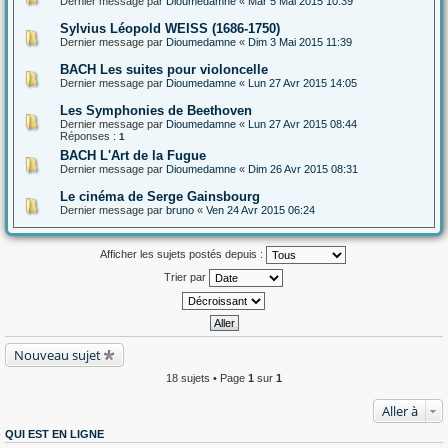
Dernier message par
Dioumedamne
«
Mar 5 Mai 2015 10:39
Sylvius Léopold WEISS (1686-1750)
Dernier message par
Dioumedamne
«
Dim 3 Mai 2015 11:39
BACH Les suites pour violoncelle
Dernier message par
Dioumedamne
«
Lun 27 Avr 2015 14:05
Les Symphonies de Beethoven
Dernier message par
Dioumedamne
«
Lun 27 Avr 2015 08:44
Réponses :
1
BACH L'Art de la Fugue
Dernier message par
Dioumedamne
«
Dim 26 Avr 2015 08:31
Le cinéma de Serge Gainsbourg
Dernier message par
bruno
«
Ven 24 Avr 2015 06:24
Afficher les sujets postés depuis :
Trier par
Nouveau sujet
18 sujets • Page
1
sur
1
Aller à
QUI EST EN LIGNE