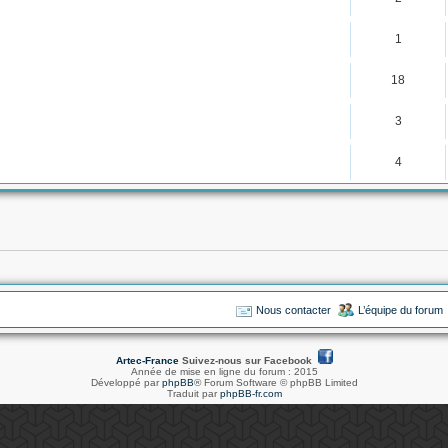
1
18
3
4
Nous contacter
L’équipe du forum
Artec-France
Suivez-nous sur Facebook
Année de mise en ligne du forum : 2015
Développé par
phpBB
® Forum Software © phpBB Limited
Traduit par
phpBB-fr.com