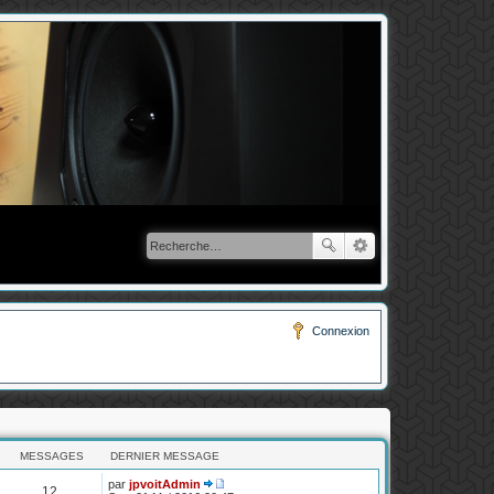
Connexion
MESSAGES
DERNIER MESSAGE
par
jpvoitAdmin
12