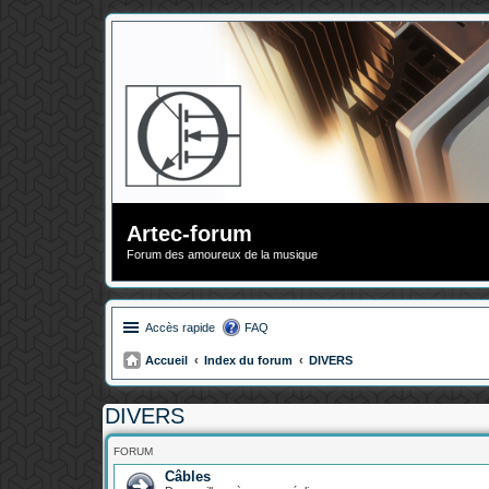
Artec-forum
Forum des amoureux de la musique
Accès rapide
FAQ
Accueil
Index du forum
DIVERS
DIVERS
FORUM
Câbles