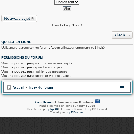
Nouveau sujet
1 sujet • Page
1
sur
1
Aller à
QUI EST EN LIGNE
Utilisateurs parcourant ce forum : Aucun utilisateur enregistré et 1 invité
PERMISSIONS DU FORUM
Vous
ne pouvez pas
poster de nouveaux sujets
Vous
ne pouvez pas
répondre aux sujets
Vous
ne pouvez pas
modifier vos messages
Vous
ne pouvez pas
supprimer vos messages
Accueil
Index du forum
Artec-France
Suivez-nous sur Facebook
Année de mise en ligne du forum : 2015
Développé par
phpBB
® Forum Software © phpBB Limited
Traduit par
phpBB-fr.com