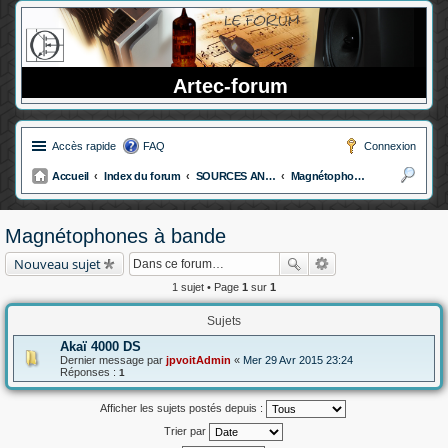
Artec-forum
Accès rapide
FAQ
Connexion
Accueil
Index du forum
SOURCES ANALOGIQUES
Magnétophones à bande
ec
her
Magnétophones à bande
ch
Nouveau sujet
er
1 sujet • Page
1
sur
1
Sujets
Akaï 4000 DS
Dernier message par
jpvoitAdmin
«
Mer 29 Avr 2015 23:24
Réponses :
1
Afficher les sujets postés depuis :
Trier par