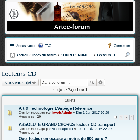
Artec-forum
Accès rapide
FAQ
Connexion
Accueil
Index du forum
SOURCES NUMÉRIQUES
Lecteurs CD
ec
her
Lecteurs CD
ch
Nouveau sujet
er
4 sujets • Page
1
sur
1
Sujets
Art & Technologie L'Arpège Reference
Dernier message par
jpvoitAdmin
«
Dim 1 Jan 2017 10:26
Réponses :
20
1
2
3
ABSOLUTE GRAND CHORUS lecteur CD transport
Dernier message par
Blancdepoulet
«
Jeu 11 Fév 2016 22:29
Réponses :
2
Quel lecteur en occase a moins de 600 euro ?