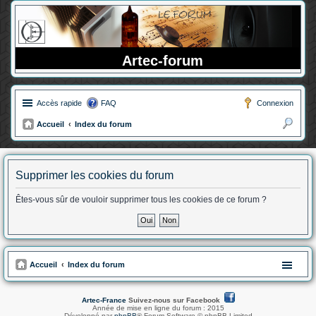
Artec-forum
Accès rapide
FAQ
Connexion
Accueil
Index du forum
ec
her
Supprimer les cookies du forum
ch
er
Êtes-vous sûr de vouloir supprimer tous les cookies de ce forum ?
Accueil
Index du forum
Artec-France
Suivez-nous sur Facebook
Année de mise en ligne du forum : 2015
Développé par
phpBB
® Forum Software © phpBB Limited