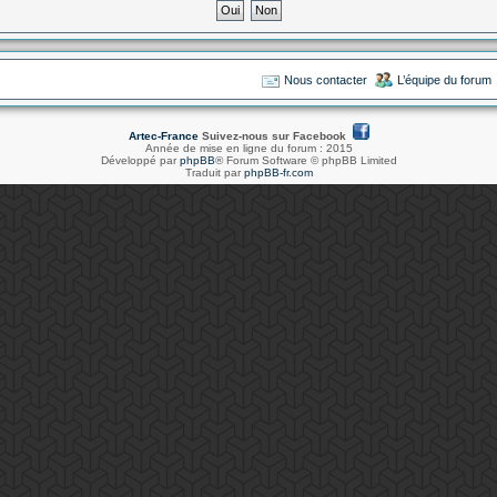
Nous contacter
L’équipe du forum
Artec-France
Suivez-nous sur Facebook
Année de mise en ligne du forum : 2015
Développé par
phpBB
® Forum Software © phpBB Limited
Traduit par
phpBB-fr.com