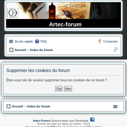
Artec-forum
Accès rapide
FAQ
Connexion
Accueil
Index du forum
ec
her
Supprimer les cookies du forum
ch
er
Êtes-vous sûr de vouloir supprimer tous les cookies de ce forum ?
Accueil
Index du forum
Artec-France
Suivez-nous sur Facebook
Année de mise en ligne du forum : 2015
Développé par
phpBB
® Forum Software © phpBB Limited