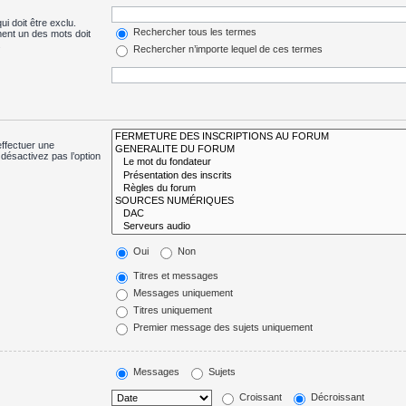
i doit être exclu.
Rechercher tous les termes
ent un des mots doit
.
Rechercher n’importe lequel de ces termes
effectuer une
désactivez pas l’option
Oui
Non
Titres et messages
Messages uniquement
Titres uniquement
Premier message des sujets uniquement
Messages
Sujets
Croissant
Décroissant