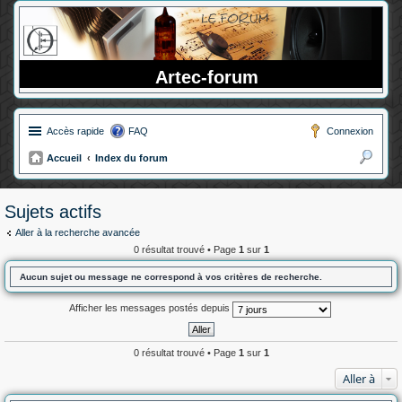
Artec-forum
Accès rapide
FAQ
Connexion
Accueil
Index du forum
ec
her
Sujets actifs
ch
Aller à la recherche avancée
er
0 résultat trouvé • Page
1
sur
1
Aucun sujet ou message ne correspond à vos critères de recherche.
Afficher les messages postés depuis
0 résultat trouvé • Page
1
sur
1
Aller à