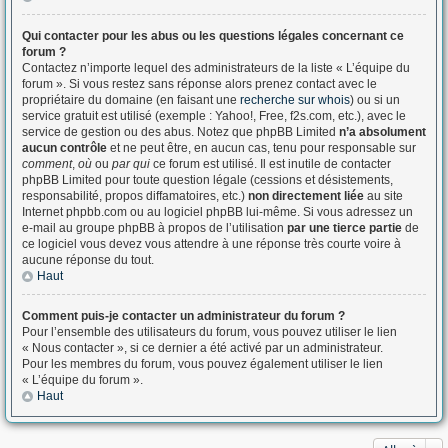
Qui contacter pour les abus ou les questions légales concernant ce
forum ?
Contactez n’importe lequel des administrateurs de la liste « L’équipe du
forum ». Si vous restez sans réponse alors prenez contact avec le
propriétaire du domaine (en faisant une
recherche sur whois
) ou si un
service gratuit est utilisé (exemple : Yahoo!, Free, f2s.com, etc.), avec le
service de gestion ou des abus. Notez que phpBB Limited
n’a absolument
aucun contrôle
et ne peut être, en aucun cas, tenu pour responsable sur
comment
,
où
ou
par qui
ce forum est utilisé. Il est inutile de contacter
phpBB Limited pour toute question légale (cessions et désistements,
responsabilité, propos diffamatoires, etc.)
non directement liée
au site
Internet phpbb.com ou au logiciel phpBB lui-même. Si vous adressez un
e-mail au groupe phpBB à propos de l’utilisation
par une tierce partie
de
ce logiciel vous devez vous attendre à une réponse très courte voire à
aucune réponse du tout.
Haut
Comment puis-je contacter un administrateur du forum ?
Pour l’ensemble des utilisateurs du forum, vous pouvez utiliser le lien
« Nous contacter », si ce dernier a été activé par un administrateur.
Pour les membres du forum, vous pouvez également utiliser le lien
« L’équipe du forum ».
Haut