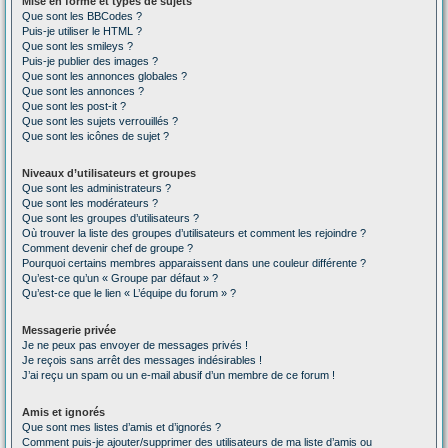
Mise en forme et types de sujets
Que sont les BBCodes ?
Puis-je utiliser le HTML ?
Que sont les smileys ?
Puis-je publier des images ?
Que sont les annonces globales ?
Que sont les annonces ?
Que sont les post-it ?
Que sont les sujets verrouillés ?
Que sont les icônes de sujet ?
Niveaux d’utilisateurs et groupes
Que sont les administrateurs ?
Que sont les modérateurs ?
Que sont les groupes d’utilisateurs ?
Où trouver la liste des groupes d’utilisateurs et comment les rejoindre ?
Comment devenir chef de groupe ?
Pourquoi certains membres apparaissent dans une couleur différente ?
Qu’est-ce qu’un « Groupe par défaut » ?
Qu’est-ce que le lien « L’équipe du forum » ?
Messagerie privée
Je ne peux pas envoyer de messages privés !
Je reçois sans arrêt des messages indésirables !
J’ai reçu un spam ou un e-mail abusif d’un membre de ce forum !
Amis et ignorés
Que sont mes listes d’amis et d’ignorés ?
Comment puis-je ajouter/supprimer des utilisateurs de ma liste d’amis ou