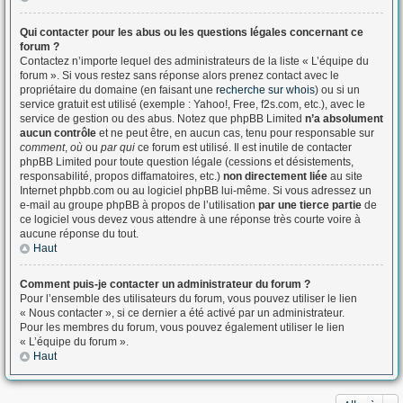
Qui contacter pour les abus ou les questions légales concernant ce
forum ?
Contactez n’importe lequel des administrateurs de la liste « L’équipe du
forum ». Si vous restez sans réponse alors prenez contact avec le
propriétaire du domaine (en faisant une
recherche sur whois
) ou si un
service gratuit est utilisé (exemple : Yahoo!, Free, f2s.com, etc.), avec le
service de gestion ou des abus. Notez que phpBB Limited
n’a absolument
aucun contrôle
et ne peut être, en aucun cas, tenu pour responsable sur
comment
,
où
ou
par qui
ce forum est utilisé. Il est inutile de contacter
phpBB Limited pour toute question légale (cessions et désistements,
responsabilité, propos diffamatoires, etc.)
non directement liée
au site
Internet phpbb.com ou au logiciel phpBB lui-même. Si vous adressez un
e-mail au groupe phpBB à propos de l’utilisation
par une tierce partie
de
ce logiciel vous devez vous attendre à une réponse très courte voire à
aucune réponse du tout.
Haut
Comment puis-je contacter un administrateur du forum ?
Pour l’ensemble des utilisateurs du forum, vous pouvez utiliser le lien
« Nous contacter », si ce dernier a été activé par un administrateur.
Pour les membres du forum, vous pouvez également utiliser le lien
« L’équipe du forum ».
Haut