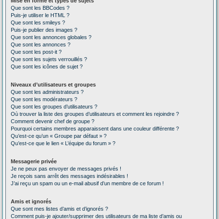
Mise en forme et types de sujets
Que sont les BBCodes ?
Puis-je utiliser le HTML ?
Que sont les smileys ?
Puis-je publier des images ?
Que sont les annonces globales ?
Que sont les annonces ?
Que sont les post-it ?
Que sont les sujets verrouillés ?
Que sont les icônes de sujet ?
Niveaux d’utilisateurs et groupes
Que sont les administrateurs ?
Que sont les modérateurs ?
Que sont les groupes d’utilisateurs ?
Où trouver la liste des groupes d’utilisateurs et comment les rejoindre ?
Comment devenir chef de groupe ?
Pourquoi certains membres apparaissent dans une couleur différente ?
Qu’est-ce qu’un « Groupe par défaut » ?
Qu’est-ce que le lien « L’équipe du forum » ?
Messagerie privée
Je ne peux pas envoyer de messages privés !
Je reçois sans arrêt des messages indésirables !
J’ai reçu un spam ou un e-mail abusif d’un membre de ce forum !
Amis et ignorés
Que sont mes listes d’amis et d’ignorés ?
Comment puis-je ajouter/supprimer des utilisateurs de ma liste d’amis ou