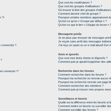
Que sont les modérateurs ?
Que sont les groupes d’utilisateurs ?
Où trouver la liste des groupes d’utilisateur
Comment devenir chef de groupe ?
r ?!
Pourquoi certains membres apparaissent dan
Qu’est-ce qu’un « Groupe par défaut » ?
Qu’est-ce que le lien « L’équipe du forum » 
Messagerie privée
Je ne peux pas envoyer de messages privé
Je reçois sans arrêt des messages indésira
s connectés ?
J’ai reçu un spam ou un e-mail abusif d’un
Amis et ignorés
Que sont mes listes d’amis et d’ignorés ?
 ?
Comment puis-je ajouter/supprimer des utilis
Recherche dans les forums
e connecter !?
Comment rechercher dans les forums ?
Pourquoi ma recherche ne renvoie aucun ré
Pourquoi ma recherche renvoie une page bl
Comment rechercher des membres ?
Comment puis-je trouver mes propres mess
Surveillance et favoris
Quelle est la différence entre les favoris et l
Comment mettre en favoris ou surveiller des
Comment surveiller des forums ?