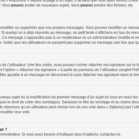
ou « Répondre » depuis la page d’un sujet. Il se peut que vous ayez besoin d’être 
 : Vous
pouvez
poster de nouveaux sujets, Vous
pouvez
joindre des fichiers, etc.
 modifier ou supprimer que vos propres messages. Vous pouvez modifier un messag
 quelqu’un a déjà répondu au message, un petit texte s’affichera en bas du messag
on. Ce message n’apparaîtra pas si un modérateur ou un administrateur modifie le me
tive. Notez que les utilisateurs ne peuvent pas supprimer un message une fois que q
de l’utilisateur. Une fois créée, vous pouvez cocher
Attacher ma signature
sur le 
 l’option « Attacher ma signature » à partir du panneau de l’utilisateur (onglet
Préf
d’être ajoutée à un message en décochant la case
Attacher ma signature
dans le for
 nouveau sujet ou la modification du premier message d’un sujet (si vous en avez les 
s le droit de créer des sondages). Saisissez le titre du sondage et au moins deux 
ponses qu’un utilisateur peut choisir lors de son vote dans « Option(s) par l’utili
 modifier leur vote.
ge ?
nistrateur. Si vous avez besoin d’indiquer plus d’options, contactez-le.