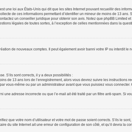
st une loi aux États-Unis qui dit que les sites Internet pouvant recueillir des info
collecte de ces informations permettant d’identifier un mineur de moins de 13 ans. 
contactez un conseiller juridique pour obtenir son avis. Notez que phpBB Limited et
estions légales de toutes sortes, à l’exception de celles mentionnées dans la quest
création de nouveaux comptes. Il peut également avoir banni votre IP ou interdit le 
e. S’ils sont corrects, il y a deux possibilités :
moins de 13 ans lors de l’enregistrement, alors vous devrez suivre les instructions
 par vous-même ou par un administrateur avant que vous puissiez vous connecter. Ce
i une adresse incorrecte ou que l’e-mail ait été traité par un filtre anti-spam. Si v
fiez que votre nom d’utilisateur et votre mot de passe soient corrects. S’ils le sont
re du site Internet ait une erreur de configuration de son côté, et qu’il devra la cor