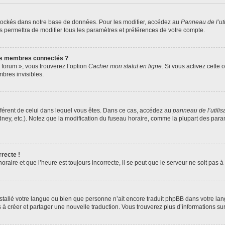
tockés dans notre base de données. Pour les modifier, accédez au
Panneau de l’uti
s permettra de modifier tous les paramètres et préférences de votre compte.
es membres connectés ?
 forum », vous trouverez l’option
Cacher mon statut en ligne
. Si vous activez cette 
bres invisibles.
différent de celui dans lequel vous êtes. Dans ce cas, accédez au
panneau de l’utilis
dney, etc.). Notez que la modification du fuseau horaire, comme la plupart des par
rrecte !
raire et que l’heure est toujours incorrecte, il se peut que le serveur ne soit pas 
 installé votre langue ou bien que personne n’ait encore traduit phpBB dans votre 
as à créer et partager une nouvelle traduction. Vous trouverez plus d’informations sur