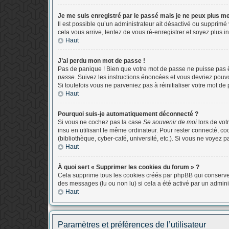
Je me suis enregistré par le passé mais je ne peux plus m
Il est possible qu’un administrateur ait désactivé ou supprimé
cela vous arrive, tentez de vous ré-enregistrer et soyez plus in
Haut
J’ai perdu mon mot de passe !
Pas de panique ! Bien que votre mot de passe ne puisse pas êtr
passe
. Suivez les instructions énoncées et vous devriez pou
Si toutefois vous ne parveniez pas à réinitialiser votre mot d
Haut
Pourquoi suis-je automatiquement déconnecté ?
Si vous ne cochez pas la case
Se souvenir de moi
lors de vot
insu en utilisant le même ordinateur. Pour rester connecté, c
(bibliothèque, cyber-café, université, etc.). Si vous ne voyez p
Haut
À quoi sert « Supprimer les cookies du forum » ?
Cela supprime tous les cookies créés par phpBB qui conservent 
des messages (lu ou non lu) si cela a été activé par un admi
Haut
Paramètres et préférences de l’utilisateur