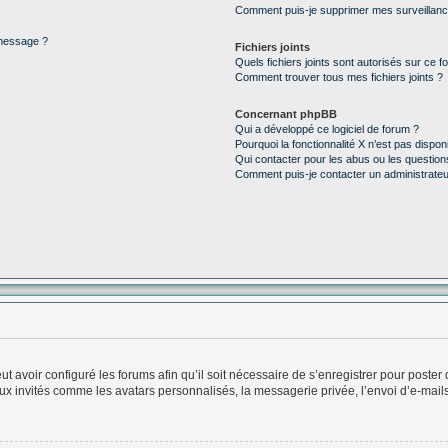
Comment puis-je supprimer mes surveillanc
 message ?
Fichiers joints
Quels fichiers joints sont autorisés sur ce f
Comment trouver tous mes fichiers joints ?
Concernant phpBB
Qui a développé ce logiciel de forum ?
Pourquoi la fonctionnalité X n’est pas dispon
Qui contacter pour les abus ou les questio
Comment puis-je contacter un administrateu
ut avoir configuré les forums afin qu’il soit nécessaire de s’enregistrer pour poste
ux invités comme les avatars personnalisés, la messagerie privée, l’envoi d’e-mai