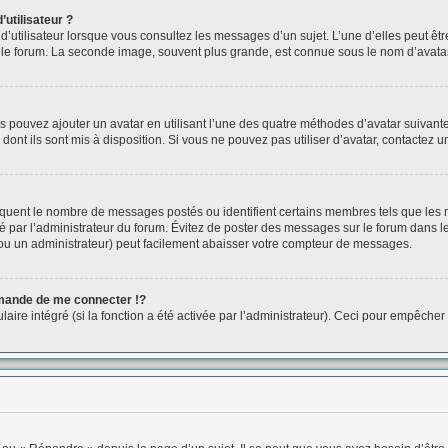
utilisateur ?
d’utilisateur lorsque vous consultez les messages d’un sujet. L’une d’elles peut êt
r le forum. La seconde image, souvent plus grande, est connue sous le nom d’ava
us pouvez ajouter un avatar en utilisant l’une des quatre méthodes d’avatar suivantes
dont ils sont mis à disposition. Si vous ne pouvez pas utiliser d’avatar, contactez 
ndiquent le nombre de messages postés ou identifient certains membres tels que les
tré par l’administrateur du forum. Évitez de poster des messages sur le forum dans l
 (ou un administrateur) peut facilement abaisser votre compteur de messages.
ande de me connecter !?
e intégré (si la fonction a été activée par l’administrateur). Ceci pour empêcher l’u